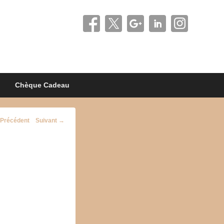
Chèque Cadeau
vigation
Précédent
Suivant →
image