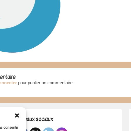
entaire
onnecter
pour publier un commentaire.
Réseaux sociaux
pas consentir