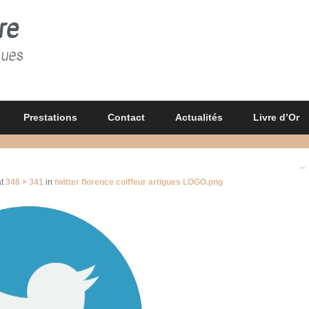
re
gues
Prestations
Contact
Actualités
Livre d’Or
Na
← 
d'
t
346 × 341
in
twitter florence coiffeur artigues LOGO.png