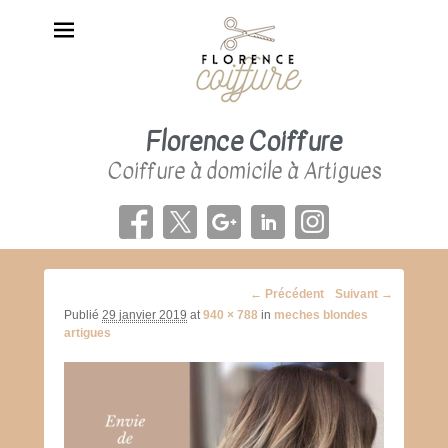
Florence Coiffure
Coiffure à domicile à Artigues
Navigation
← Précédent
Suivant →
d'image
Publié
29 janvier 2019
at
940 × 788
in
meches blondes
artigues