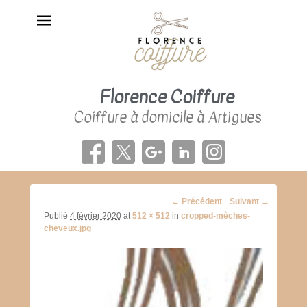
Florence Coiffure
Coiffure à domicile à Artigues
Navigation
← Précédent
Suivant →
d'image
Publié
4 février 2020
at
512 × 512
in
cropped-mèches-
cheveux.jpg