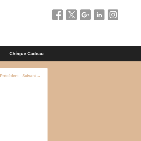
Chèque Cadeau
vigation
Précédent
Suivant →
image