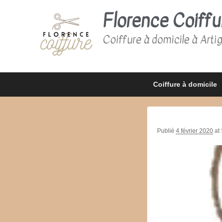
Florence Coiffu
Coiffure à domicile à Arti
Premier
Passer
Passer
Coiffure à domicile
menu
au
au
contenu
contenu
principal
secondaire
Publié
4 février 2020
at