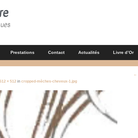
re
gues
Prestations
Contact
Actualités
Livre d’Or
Na
← 
d'
512 × 512
in
cropped-mèches-cheveux-1.jpg