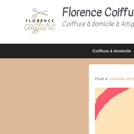
Florence Coiffu
Coiffure à domicile à Arti
Premier
Passer
Passer
Coiffure à domicile
menu
au
au
contenu
contenu
principal
secondaire
Posté le
14 février 202