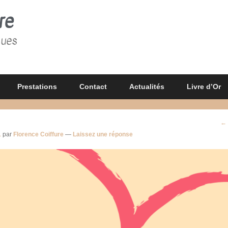
re
gues
Prestations
Contact
Actualités
Livre d’Or
Na
←
d
1
par
Florence Coiffure
—
Laissez une réponse
p