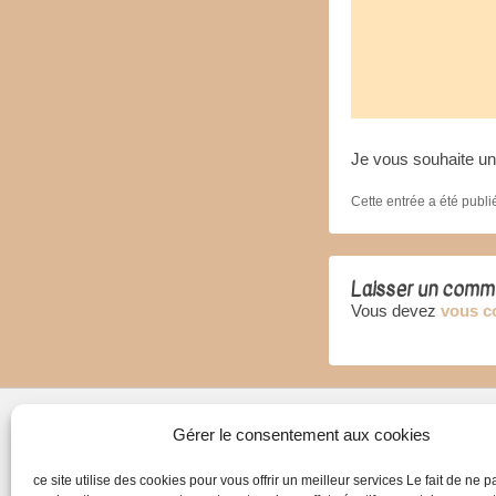
Je vous souhaite un
Cette entrée a été publ
Laisser un comm
Vous devez
vous c
Gérer le consentement aux cookies
Me contacter
ce site utilise des cookies pour vous offrir un meilleur services Le fait de ne 
06 89 37 98 38