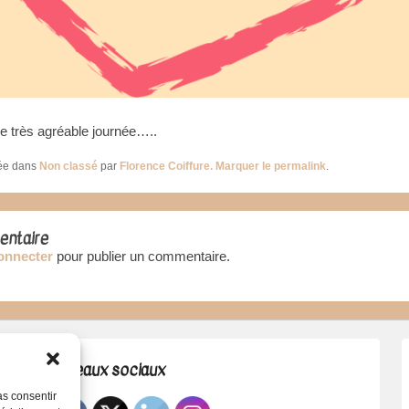
e très agréable journée…..
iée dans
Non classé
par
Florence Coiffure
. Marquer le
permalink
.
entaire
onnecter
pour publier un commentaire.
Réseaux sociaux
pas consentir