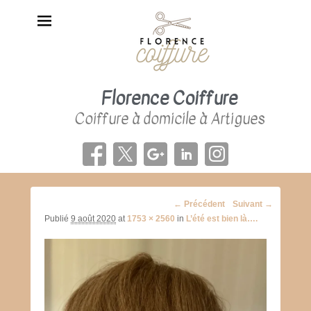
Florence Coiffure
Coiffure à domicile à Artigues
Navigation
← Précédent
Suivant →
d'image
Publié
9 août 2020
at
1753 × 2560
in
L’été est bien là….