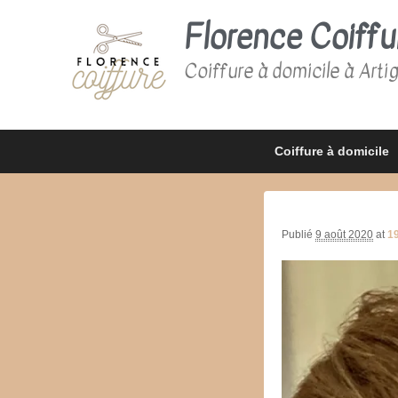
Florence Coiffu
Coiffure à domicile à Arti
Premier
Passer
Passer
Coiffure à domicile
menu
au
au
contenu
contenu
principal
secondaire
Publié
9 août 2020
at
1