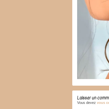
Laisser un comm
Vous devez
vous c