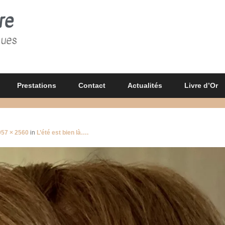
re
gues
Prestations
Contact
Actualités
Livre d’Or
957 × 2560
in
L’été est bien là….