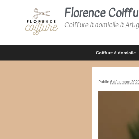
Florence Coiffu
Coiffure à domicile à Arti
Premier
Passer
Passer
Coiffure à domicile
menu
au
au
contenu
contenu
principal
secondaire
Publié
6 décembre 202