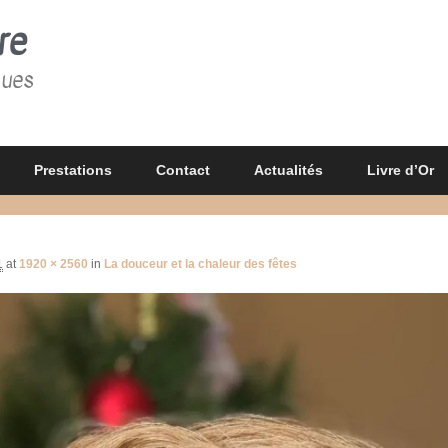
re
gues
Prestations
Contact
Actualités
Livre d’Or
1
at
1920 × 2560
in
La douceur et la chaleur des fêtes