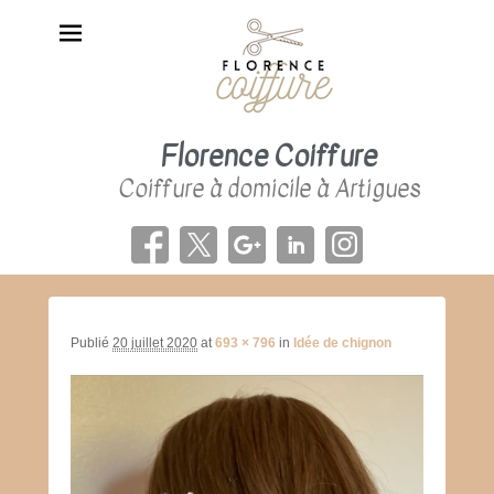
Florence Coiffure
Coiffure à domicile à Artigues
Navigatio
d'image
Publié
20 juillet 2020
at
693 × 796
in
Idée de chignon