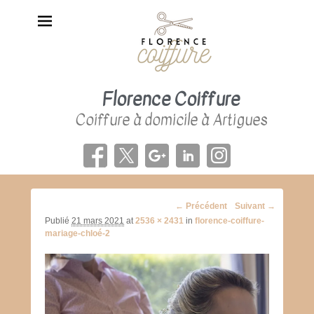
Florence Coiffure
Coiffure à domicile à Artigues
Navigation
← Précédent
Suivant →
d'image
Publié
21 mars 2021
at
2536 × 2431
in
florence-coiffure-
mariage-chloé-2