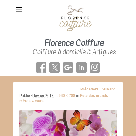
Florence Coiffure
Coiffure à domicile à Artigues
Navigation
← Précédent
Suivant →
d'image
Publié
4 février 2018
at
940 × 788
in
Fête des grands-
mères 4 mars