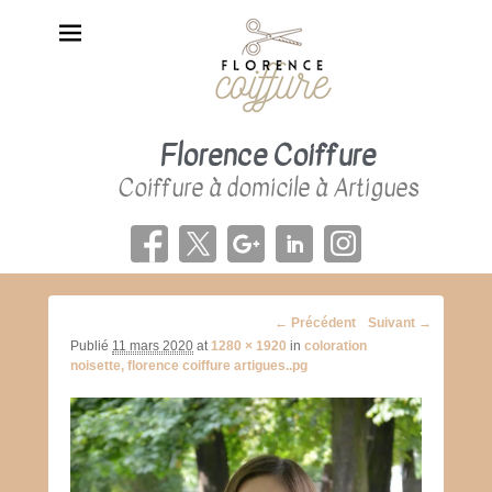
Florence Coiffure
Coiffure à domicile à Artigues
Navigation
← Précédent
Suivant →
d'image
Publié
11 mars 2020
at
1280 × 1920
in
coloration
noisette, florence coiffure artigues..pg