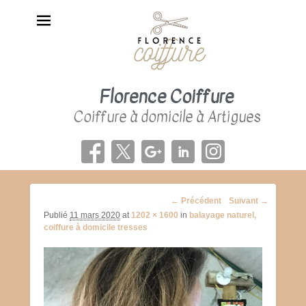
Florence Coiffure
Coiffure à domicile à Artigues
Navigation
← Précédent
Suivant →
d'image
Publié
11 mars 2020
at
1202 × 1600
in
balayage naturel,
coiffure à domicile tresses