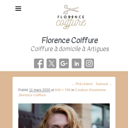
Florence Coiffure
Coiffure à domicile à Artigues
Navigation
← Précédent
Suivant →
d'image
Publié
11 mars 2020
at
940 × 788
in
Couleur d’automne
,florence coiffure