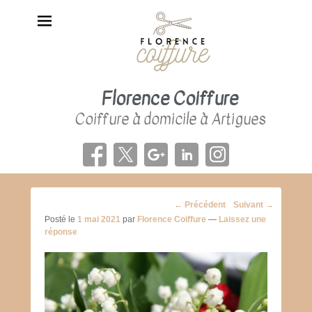
Florence Coiffure
Coiffure à domicile à Artigues
Navigation
←
Précédent
Suivant
→
des
Posté le
1 mai 2021
par
Florence Coiffure
—
Laissez une
posts
réponse