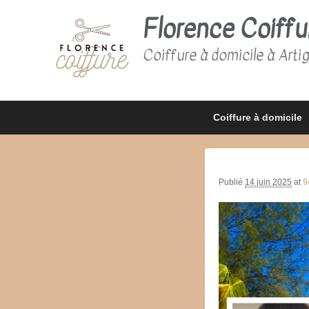
Florence Coiffu
Coiffure à domicile à Arti
Premier
Passer
Passer
Coiffure à domicile
menu
au
au
contenu
contenu
principal
secondaire
Publié
14 juin 2025
at
9