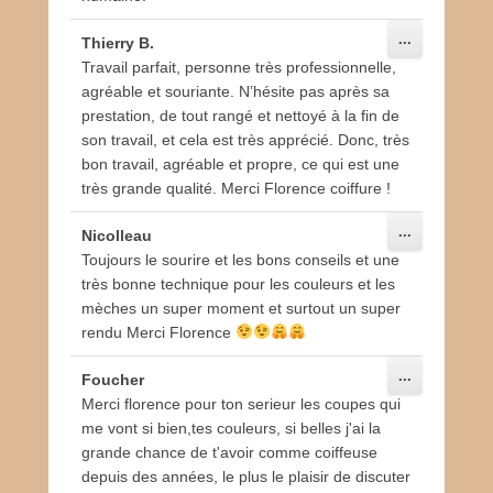
Ouvrir/Ferm
...
Thierry B.
cette
Travail parfait, personne très professionnelle,
boîte
méta.
agréable et souriante. N’hésite pas après sa
prestation, de tout rangé et nettoyé à la fin de
son travail, et cela est très apprécié. Donc, très
bon travail, agréable et propre, ce qui est une
très grande qualité. Merci Florence coiffure !
Ouvrir/Ferm
...
Nicolleau
cette
Toujours le sourire et les bons conseils et une
boîte
méta.
très bonne technique pour les couleurs et les
mèches un super moment et surtout un super
rendu Merci Florence
Ouvrir/Ferm
...
Foucher
cette
Merci florence pour ton serieur les coupes qui
boîte
méta.
me vont si bien,tes couleurs, si belles j'ai la
grande chance de t'avoir comme coiffeuse
depuis des années, le plus le plaisir de discuter