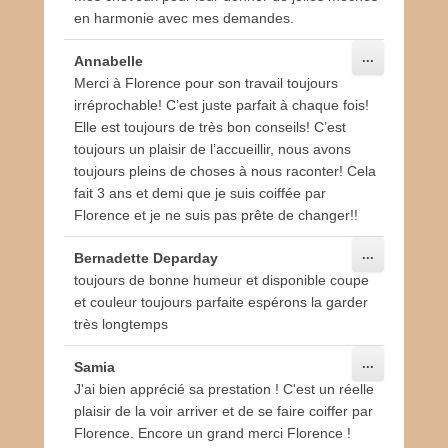
en harmonie avec mes demandes.
n
c
Ouvrir/Ferm
...
Annabelle
e
cette
Merci à Florence pour son travail toujours
C
boîte
méta.
irréprochable! C’est juste parfait à chaque fois!
o
Elle est toujours de très bon conseils! C’est
i
toujours un plaisir de l’accueillir, nous avons
f
toujours pleins de choses à nous raconter! Cela
f
fait 3 ans et demi que je suis coiffée par
u
Florence et je ne suis pas prête de changer!!
r
e
Ouvrir/Ferm
...
Bernadette Deparday
cette
toujours de bonne humeur et disponible coupe
boîte
méta.
et couleur toujours parfaite espérons la garder
très longtemps
Ouvrir/Ferm
...
Samia
cette
J'ai bien apprécié sa prestation ! C'est un réelle
boîte
méta.
plaisir de la voir arriver et de se faire coiffer par
Florence. Encore un grand merci Florence !