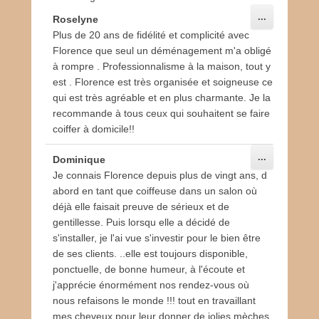
1
la
Ouvrir/Ferm
...
Roselyne
0
liste
cette
Plus de 20 ans de fidélité et complicité avec
j
du
boîte
méta.
Florence que seul un déménagement m'a obligé
a
livre
à rompre . Professionnalisme à la maison, tout y
n
d’or
est . Florence est très organisée et soigneuse ce
v
qui est très agréable et en plus charmante. Je la
i
recommande à tous ceux qui souhaitent se faire
e
coiffer à domicile!!
r
2
Ouvrir/Ferm
...
Dominique
0
cette
Je connais Florence depuis plus de vingt ans, d
1
boîte
méta.
abord en tant que coiffeuse dans un salon où
8
déjà elle faisait preuve de sérieux et de
p
gentillesse. Puis lorsqu elle a décidé de
a
s'installer, je l'ai vue s'investir pour le bien être
r
de ses clients. ..elle est toujours disponible,
F
ponctuelle, de bonne humeur, à l'écoute et
l
j'apprécie énormément nos rendez-vous où
o
nous refaisons le monde !!! tout en travaillant
r
mes cheveux pour leur donner de jolies mèches
e