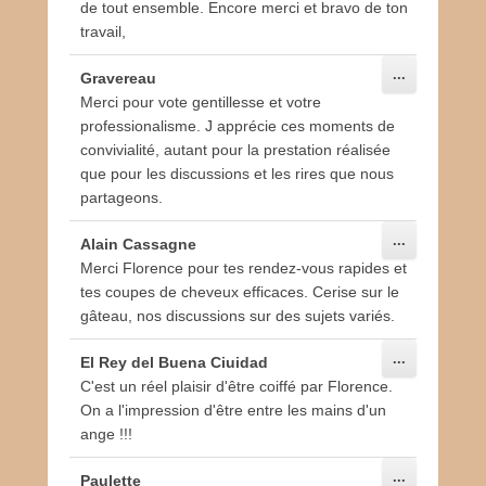
de tout ensemble. Encore merci et bravo de ton
travail,
Ouvrir/Ferm
...
Gravereau
cette
Merci pour vote gentillesse et votre
boîte
méta.
professionalisme. J apprécie ces moments de
convivialité, autant pour la prestation réalisée
que pour les discussions et les rires que nous
partageons.
Ouvrir/Ferm
...
Alain Cassagne
cette
Merci Florence pour tes rendez-vous rapides et
boîte
méta.
tes coupes de cheveux efficaces. Cerise sur le
gâteau, nos discussions sur des sujets variés.
Ouvrir/Ferm
...
El Rey del Buena Ciuidad
cette
C'est un réel plaisir d'être coiffé par Florence.
boîte
méta.
On a l'impression d'être entre les mains d'un
ange !!!
Ouvrir/Ferm
...
Paulette