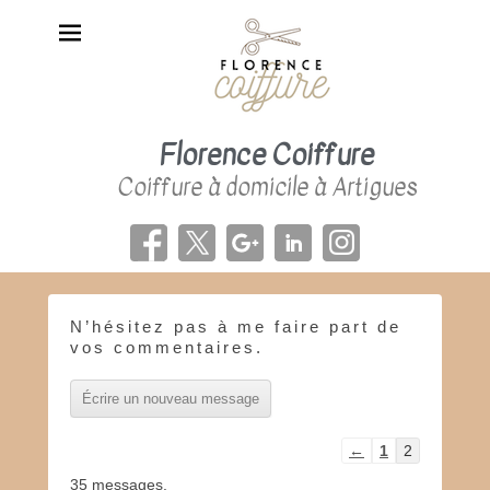
Florence Coiffure
Coiffure à domicile à Artigues
N’hésitez pas à me faire part de
P
vos commentaires.
o
s
t
é
l
Navigation
←
1
2
e
dans
35 messages.