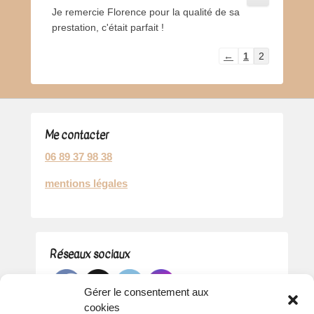
cette
Je remercie Florence pour la qualité de sa
boîte
méta.
prestation, c'était parfait !
Navigation
←
1
2
dans
la
liste
du
Me contacter
livre
d’or
06 89 37 98 38
mentions légales
Réseaux sociaux
Gérer le consentement aux
cookies