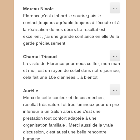
Ouvrir/Ferm
...
Moreau Nicole
cette
Florence,c'est d'abord le sourire,puis le
boîte
méta.
contact,toujours agréable,toujours à l'écoute et à
la réalisation de nos désirs.Le résultat est
excellent , j'ai une grande confiance en elle!Je la
garde précieusement.
Ouvrir/Ferm
...
Chantal Tricaud
cette
La visite de Florence pour nous coiffer, mon mari
boîte
méta.
et moi, est un rayon de soleil dans notre journée,
cela fait une 10e d'années... à bientôt
Ouvrir/Ferm
...
Aurélie
cette
Merci de cette couleur et de ces mèches,
boîte
méta.
résultat très naturel et très lumineux pour un prix
inférieur à un Salon alors que c’est une
prestation tout confort adaptée à une
organisation familiale . Merci aussi de la vraie
discussion, c’est aussi une belle rencontre
humaine.